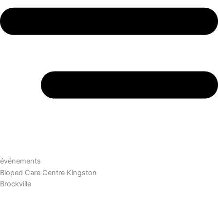
événements
Bioped Care Centre Kingston
Brockville