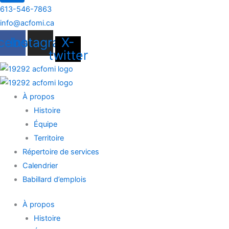
613-546-7863
info@acfomi.ca
cebook
Instagram
X-
twitter
À propos
Histoire
Équipe
Territoire
Répertoire de services
Calendrier
Babillard d’emplois
À propos
Histoire