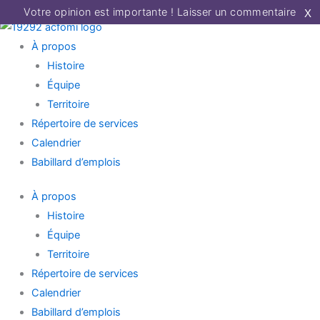
Aller
Votre opinion est importante !
Laisser un commentaire
X
Main
Main
au
Menu
Menu
À propos
contenu
Histoire
Équipe
Territoire
Répertoire de services
Calendrier
Babillard d’emplois
À propos
Histoire
Équipe
Territoire
Répertoire de services
Calendrier
Babillard d’emplois