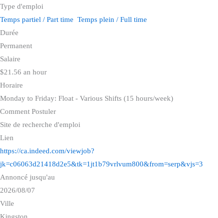
Temps partiel / Part time
Temps plein / Full time
Durée
Permanent
Salaire
$21.56 an hour
Horaire
Monday to Friday: Float - Various Shifts (15 hours/week)
Comment Postuler
Site de recherche d'emploi
Lien
https://ca.indeed.com/viewjob?
jk=c06063d21418d2e5&tk=1jt1b79vrlvum800&from=serp&vjs=3
Annoncé jusqu'au
2026/08/07
Ville
Kingston