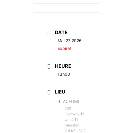
DATE
Mai 27 2026
Expiré!
HEURE
13h00
LIEU
ACFOMI
760
Highway 15,
Unité 11
Kingston,
ON K7L 0C3