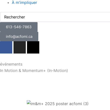
À m’impliquer
Rechercher
613-546-7863
info@acfomi.ca
F
I
X
a
n
-
c
s
t
e
t
w
événements
b
a
i
In Motion & Momentum+ (In-Motion)
o
g
t
o
r
t
k
a
e
m
r