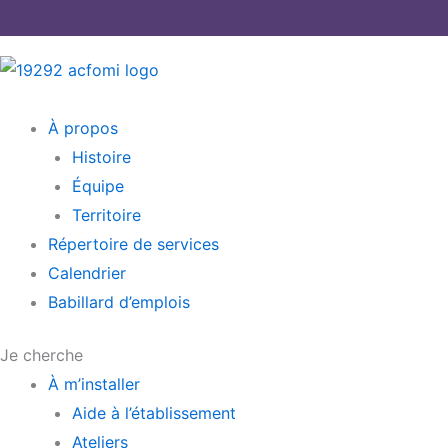
Aller
au
contenu
Main
À propos
Menu
Histoire
Équipe
Territoire
Répertoire de services
Calendrier
Babillard d’emplois
Je cherche
Main
À m’installer
Menu
Aide à l’établissement
Ateliers