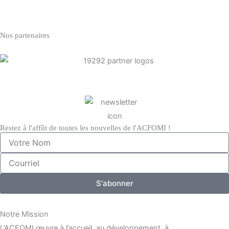
Nos partenaires
Restez à l'affût de toutes les nouvelles de l'ACFOMI !
Votre
Nom
Courriel
S'abonner
Notre Mission
L’ACFOMI œuvre à l’accueil, au développement, à