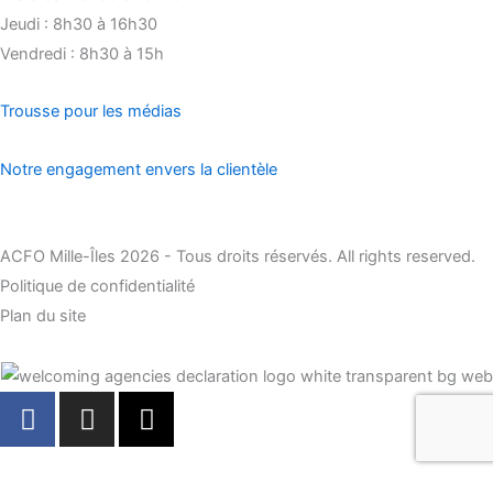
Jeudi : 8h30 à 16h30
Vendredi : 8h30 à 15h
Trousse pour les médias
Notre engagement envers la clientèle
ACFO Mille-Îles 2026 - Tous droits réservés. All rights reserved.
Politique de confidentialité
Plan du site
F
I
X
a
n
-
c
s
t
e
t
w